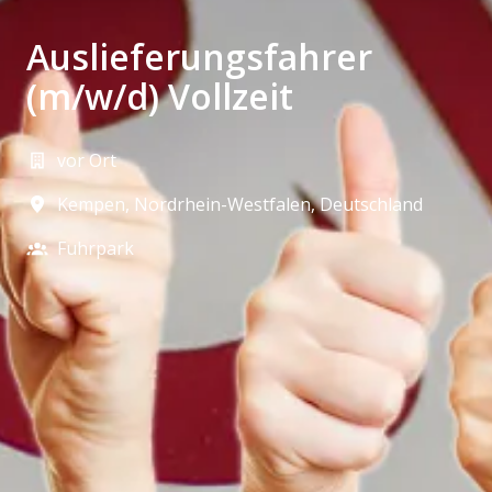
Auslieferungsfahrer
(m/w/d) Vollzeit
vor Ort
Kempen
,
Nordrhein-Westfalen
,
Deutschland
Fuhrpark