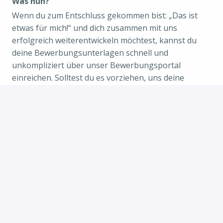
Was nun?
Wenn du zum Entschluss gekommen bist: „Das ist
etwas für mich!“ und dich zusammen mit uns
erfolgreich weiterentwickeln möchtest, kannst du
deine Bewerbungsunterlagen schnell und
unkompliziert über unser Bewerbungsportal
einreichen. Solltest du es vorziehen, uns deine
Unterlagen postalisch zu senden, möchten wir im
Vorfeld darauf hinweisen, dass diese nicht von uns
zurückgesandt werden.
Wenn du noch weitere Informationen benötigen
solltest, steht dir Christian Forch unter der
Rufnummer 03628 5858-103 gern zur Verfügung.
Und natürlich kannst du Näheres über unser
Unternehmen auf unserer Website erfahren.
In diesem Sinne: Ran an Maus und Tastatur!
Wir freuen uns schon darauf, dich
kennenzulernen!